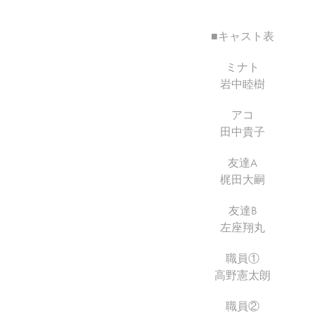
■キャスト表
ミナト
岩中睦樹
アコ
田中貴子
友達A
梶田大嗣
友達B
左座翔丸
職員①
高野憲太朗
職員②