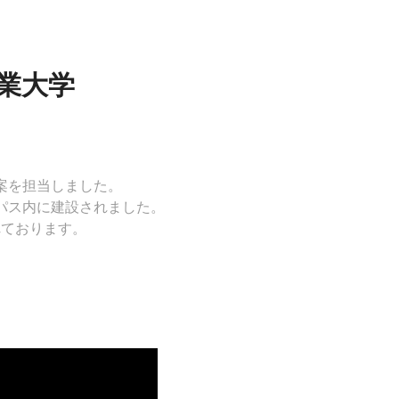
井工業大学
案を担当しました。
パス内に建設されました。
れております。