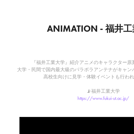
ANIMATION - 福
『福井工業大学』紹介アニメのキャラクター原
大学・民間で国内最大級のパラボラアンテナがキャン
高校生向けに見学・体験イベントも行わ
📡福井工業大学
https://www.fukui-ut.ac.jp/